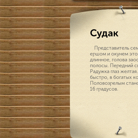
Судак
Представитель сем
ершом и окунем это 
длинное, голова зао
полосы. Передний с
Радужка глаз желтая
быстро, в богатых к
Половозрелым станов
16 градусов.