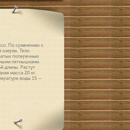
ясо. По сравнению с
 озерах. Тело
оватые поперечные
мными пятнышками.
ой длины. Растут
ная масса 20 кг.
пературе воды 15 —