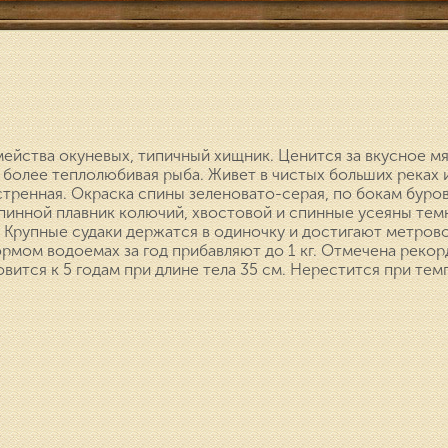
ейства окуневых, типичный хищник. Ценится за вкусное м
более теплолюбивая рыба. Живет в чистых больших реках и
стренная. Окраска спины зеленовато-серая, по бокам бур
пинной плавник колючий, хвостовой и спинные усеяны те
. Крупные судаки держатся в одиночку и достигают метров
ормом водоемах за год прибавляют до 1 кг. Отмечена рекорд
ится к 5 годам при длине тела 35 см. Нерестится при тем